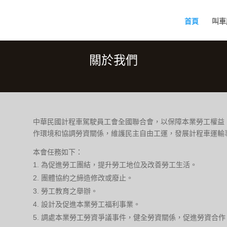
首頁
叫車
關於我們
中華民國計程車駕駛員工會全國聯合會，以保障本業勞工權益
作環境和協調勞資關係，維護民主自由工運，發展計程車運輸
本會任務如下：
為促進勞工團結，提升勞工地位及改善勞工生活。
團體協約之締造修改或廢止。
勞工教育之舉辦。
設計及促進本業勞工福利事業。
調處本業勞工勞資爭議事件，健全勞資關係，促進勞資合作