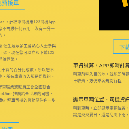
免費接單
Uber 。計程車司機用123司機App
您不需繳任何費用。沒有一分一
的。
會 催生及眾多工會熱心人士參與
下載
p上架。現在您可以立即下載123
以開始營業。
車資試算，APP即時計
不抽車資的百分比成數，所以您不
叫車前輸入目的地，就能即時
中，所有車資收入都是司機的。
車收費，方便乘客規劃行程。
r ，計程車職業駕駛員工會全國聯合
Uber 推廣給全世界的司機，
顯示車輛位置、司機資
避免計程車司機的勞動條件進一步
叫到車時，立即顯示車輛位置
論是炎炎夏日，還是刮風下雨