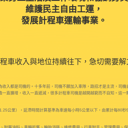
維護民主自由工運，
發展計程車運輸事業。
程車收入與地位持續往下，急切需要解
為收入都是司機的。十多年前，司機不願加入車隊，路招才是主流，司機
機負擔一直擴增，收入一直遞減，很多計程車司機是越開越窮而不自知。這
1.25公里），延滯時間計算基準為車速每小時5公里以下，由累計每80秒
燃料、附屬油料、車輛折舊、輪胎消耗、維修費用、行車附支、管理費用、