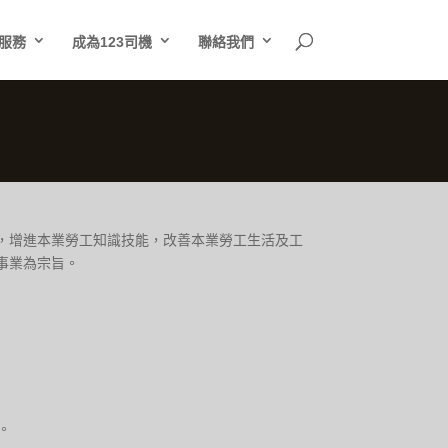
服務
成為123司機
聯絡我們
，增進本業勞工知識技能，改善本業勞工生活及工
事業為宗旨。
。