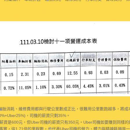
輪胎消耗、維修費用都與行駛公里數成正比，很難用公里數跑越多，將成本
%+Uber25%)，司機的薪資只剩35%。
是600元，但Uber司機的薪資只有350元。Uber司機如要賺到同樣的錢，
實，這1.71倍的里程數，也代表Uber司機的勞力、體力與精神耗損是一般