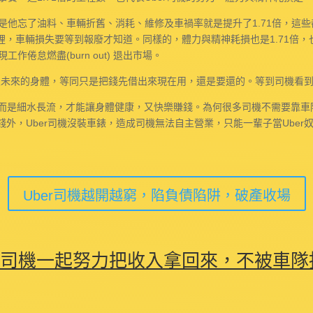
，但是他忘了油料、車輛折舊、消耗、維修及車禍率就是提升了1.71倍，這
哪裡，車輛損失要等到報廢才知道。同樣的，體力與精神耗損也是1.71倍
作倦怠燃盡(burn out) 退出市場。
透支未來的身體，等同只是把錢先借出來現在用，還是要還的。等到司機看
而是細水長流，才能讓身體健康，又快樂賺錢。為何很多司機不需要靠車隊
到錢外，Uber司機沒裝車錶，造成司機無法自主營業，只能一輩子當Ube
Uber司機越開越窮，陷負債陷阱，破產收場
司機一起努力把收入拿回來，不被車隊